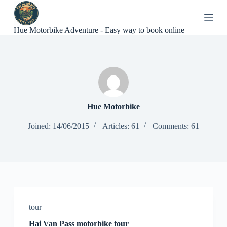
S
k
i
Hue Motorbike Adventure - Easy way to book online
p
t
o
c
o
n
t
e
Hue Motorbike
n
t
Joined: 14/06/2015
Articles: 61
Comments: 61
tour
Hai Van Pass motorbike tour